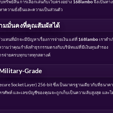
ับทรัพย์สิน การเลือกเล่นกับเว็บตรงอย่าง
168lambo
จึงเป็นทาง
องหาความยั่งยืนและความเป็นส่วนตัว
ามมั่นคงที่คุณสัมผัสได้
ทนที่มักจะมีปัญหาเรื่องการจ่ายเงิน แต่ที่
168lambo
เราดำเ
วามว่าคุณกำลังทำธุรกรรมตรงกับบริษัทแม่ที่มีเงินทุนสำรอง
การจ่ายครบทุกบาททุกสตางค์
ilitary-Grade
ecure Socket Layer) 256-bit ซึ่งเป็นมาตรฐานเดียวกับที่ธนาค
์โทรศัพท์ และเลขบัญชีของคุณจะถูกเก็บเป็นความลับสูงสุด และไม