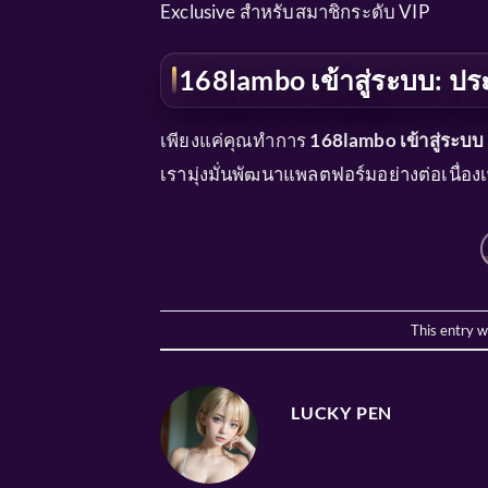
Exclusive สำหรับสมาชิกระดับ VIP
168lambo เข้าสู่ระบบ: ประตู
เพียงแค่คุณทำการ
168lambo เข้าสู่ระบบ
เรามุ่งมั่นพัฒนาแพลตฟอร์มอย่างต่อเนื่องเพ
This entry w
LUCKY PEN