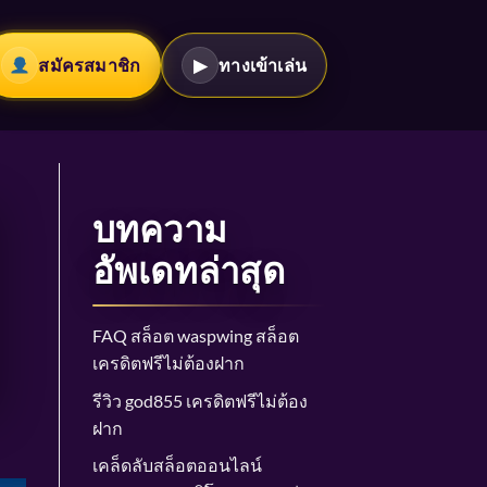
สมัครสมาชิก
▶
ทางเข้าเล่น
บทความ
อัพเดทล่าสุด
FAQ สล็อต waspwing สล็อต
เครดิตฟรีไม่ต้องฝาก
รีวิว god855 เครดิตฟรีไม่ต้อง
ฝาก
เคล็ดลับสล็อตออนไลน์