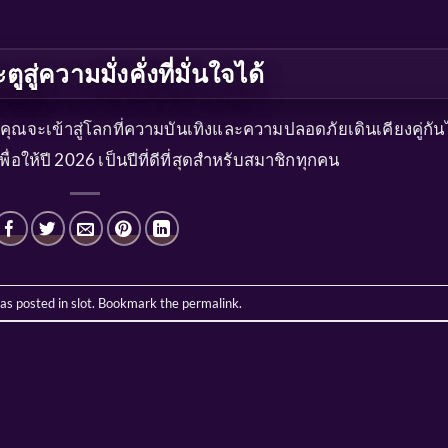
สู่ความมั่งคั่งที่มั่นใจได้
คุณจะเข้าสู่โลกที่ความบันเทิงและความปลอดภัยเดินเคียงคู่กั
ื่อให้ปี 2026 เป็นปีที่ดีที่สุดสำหรับสมาชิกทุกคน
as posted in
slot
. Bookmark the
permalink
.