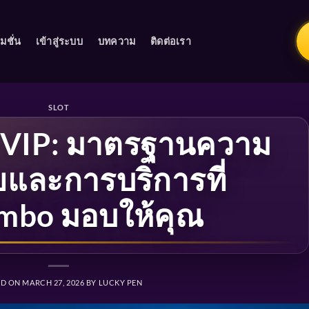
มชั่น
เข้าสู่ระบบ
บทความ
ติดต่อเรา
SLOT
บ VIP: มาตรฐานความ
และการบริการที่
mbo มอบให้คุณ
ED ON
MARCH 27, 2026
BY
LUCKY PEN