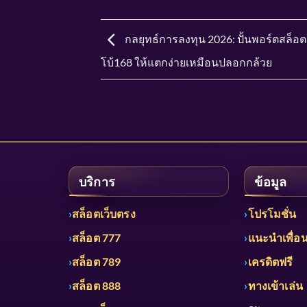
กลยุทธ์การลงทุน 2026: ปั้นพอร์ตสล็อ
โบ้168 ให้แตกง่ายเหมือนปลอกกล้วย
บริการ
ข้อมูล
สล็อตเว็บตรง
โปรโมชั่น
สล็อต 777
แนะนำเพื่อ
สล็อต 789
เครดิตฟรี
สล็อต 888
ทางเข้าเล่น